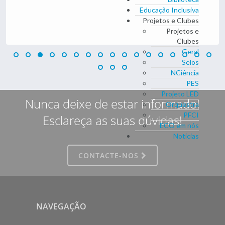
Educação Inclusiva
Projetos e Clubes
Projetos e
Clubes
Geral
Selos
NCiência
PES
Projeto LED
Nunca deixe de estar informado!
Orquestra
PFCI
Esclareça as suas dúvidas!
ECO em nós
Notícias
CONTACTE-NOS
NAVEGAÇÃO