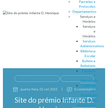
Parcerias e
Protocolos
Departamentos
Serviços e
Horários
Serviços
e
Horários
Serviços
Administrativos
Biblioteca
Escolar
Bufete e
Refeitório
Papelaria
e
NOTÍCIAS DESTAQUE ALUNOS
PROJETOS E CLUBES
Reprografia
Cedência
quarta-feira, 01 set 2021
|
0 comentários
de
Instalações
Site do prémio Infante D.
Alunos/Encarregados
de Educação