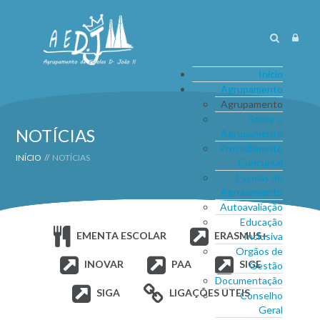
Início
Agrupamento
Agrupamento
Sobre o
NOTÍCIAS
Agrupamento
Procedimento
INÍCIO
//
NOTÍCIAS
Concursal
Escolas do
Agrupamento
Autoavaliação
Educação
EMENTA ESCOLAR
ERASMUS+
Inclusiva
Orgãos de
INOVAR
PAA
SIGE
Gestão
Documentação
SIGA
LIGAÇÕES ÚTEIS
Conselho
Geral