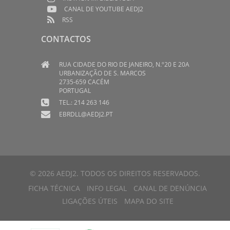
CANAL DE YOUTUBE AEDJ2
RSS
CONTACTOS
RUA CIDADE DO RIO DE JANEIRO, N.º20 E 20A
URBANIZAÇÃO DE S. MARCOS
2735-659 CACÉM
PORTUGAL
TEL.: 214 263 146
EBRDLL@AEDJ2.PT
© 2026 AEDJ2. TODOS OS DIREITOS RESERVADOS.
FICHA TÉCNICA
INFO LEGAL
CANAL DE DENÚNCIA
LIGAÇÕES ÚTEIS
MAPA DO SITE