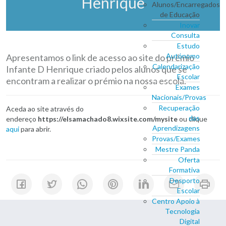
Henrique
Alunos/Encarregados
de Educação
Inovar
Consulta
Estudo
Autónomo
Apresentamos o link de acesso ao site do prémio
Calendarização
Infante D Henrique criado pelos alunos que se
Escolar
encontram a realizar o prémio na nossa escola.
Exames
Nacionais/Provas
Recuperação
Aceda ao site através do
das
endereço
https://elsamachado8.wixsite.com/mysite
ou clique
Aprendizagens
aqui
para abrir.
Provas/Exames
Mestre Panda
Oferta
Formativa
Desporto
Escolar
Centro Apoio à
Tecnologia
Digital