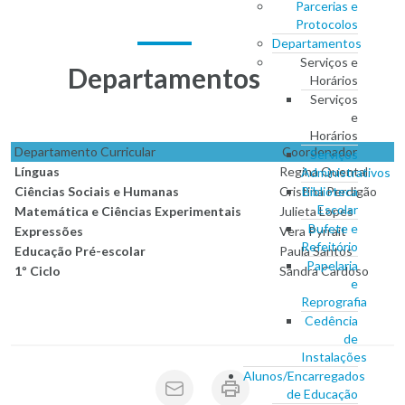
Parcerias e
Protocolos
Departamentos
Serviços e
Departamentos
Horários
Serviços
e
Horários
Departamento Curricular
Coordenador
Serviços
Línguas
Regina Quental
Administrativos
Ciências Sociais e Humanas
Cristina Perdigão
Biblioteca
Escolar
Matemática e Ciências Experimentais
Julieta Lopes
Bufete e
Expressões
Vera Pyrrait
Refeitório
Educação Pré-escolar
Paula Santos
Papelaria
1º Ciclo
Sandra Cardoso
e
Reprografia
Cedência
de
Instalações
Alunos/Encarregados
de Educação