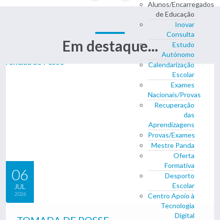
Alunos/Encarregados
de Educação
Inovar
Consulta
Em destaque...
Estudo
Autónomo
Calendarização
Escolar
Exames
Nacionais/Provas
Recuperação
das
Aprendizagens
Provas/Exames
Mestre Panda
Oferta
Formativa
06
Desporto
Escolar
JUL
2026
Centro Apoio à
Tecnologia
Digital
TOMADA DE POSSE