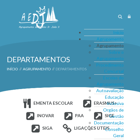
Início
Agrupamento
Agrupamento
Sobre o
DEPARTAMENTOS
Agrupamento
Procedimento
INÍCIO
//
AGRUPAMENTO
//
DEPARTAMENTOS
Concursal
Escolas do
Agrupamento
Autoavaliação
Educação
EMENTA ESCOLAR
ERASMUS+
Inclusiva
Orgãos de
INOVAR
PAA
SIGE
Gestão
Documentação
SIGA
LIGAÇÕES ÚTEIS
Conselho
Geral