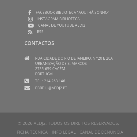
FACEBOOK BIBLIOTECA "AQUI HÁ SONHO"
INSTAGRAM BIBLIOTECA
CANAL DE YOUTUBE AEDJ2
RSS
CONTACTOS
RUA CIDADE DO RIO DE JANEIRO, N.º20 E 20A
URBANIZAÇÃO DE S. MARCOS
2735-659 CACÉM
PORTUGAL
TEL.: 214 263 146
EBRDLL@AEDJ2.PT
© 2026 AEDJ2. TODOS OS DIREITOS RESERVADOS.
FICHA TÉCNICA
INFO LEGAL
CANAL DE DENÚNCIA