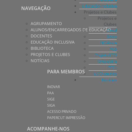
Educação Inclusiva
NAVEGAÇÃO
Projetos e Clubes
Projetos e
AGRUPAMENTO
Clubes
ALUNOS/ENCARREGADOS DE EDUCAÇÃO
Geral
DOCENTES
Selos
EDUCAÇÃO INCLUSIVA
NCiência
BIBLIOTECA
PES
PROJETOS E CLUBES
Projeto LED
NOTÍCIAS
Orquestra
PFCI
PARA MEMBROS
ECO em nós
Notícias
INOVAR
PAA
SIGE
SIGA
ACESSO PRIVADO
PAPERCUT IMPRESSÃO
ACOMPANHE-NOS