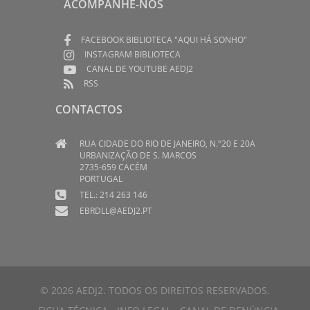
ACOMPANHE-NOS
FACEBOOK BIBLIOTECA "AQUI HÁ SONHO"
INSTAGRAM BIBLIOTECA
CANAL DE YOUTUBE AEDJ2
RSS
CONTACTOS
RUA CIDADE DO RIO DE JANEIRO, N.º20 E 20A
URBANIZAÇÃO DE S. MARCOS
2735-659 CACÉM
PORTUGAL
TEL.: 214 263 146
EBRDLL@AEDJ2.PT
© 2026 AEDJ2. TODOS OS DIREITOS RESERVADOS.