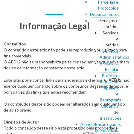
Parcerias e
Protocolos
Departamentos
Serviços e
Informação Legal
Horários
Serviços
e
Conteúdos
Horários
O conteúdo deste sítio não pode ser reproduzido ou utilizado para
Serviços
fins comerciais.
Administrativos
O AEDJ2 não se responsabiliza pelas consequências que advenham
Biblioteca
do uso da informação constante neste sítio.
Escolar
Bufete e
AEDJ2
Este sítio pode conter links para endereços externos. O
não
Refeitório
exerce qualquer controlo sobre os conteúdos destes endereços, e
Papelaria
por sua vez dos links que estes recomendam.
e
Reprografia
Os conteúdos deste sítio podem ser alterados sem qualquer tipo
Cedência
de aviso prévio.
de
Instalações
Direitos de Autor
Alunos/Encarregados
Todo o conteúdo deste sítio está protegido pela propriedade
de Educação