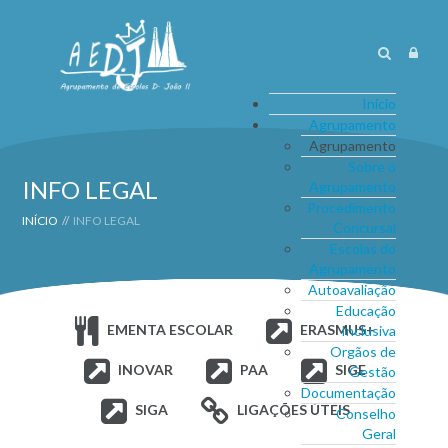
Início
Agrupamento
Agrupamento
Sobre o
INFO LEGAL
Agrupamento
Procedimento
INÍCIO
//
INFO LEGAL
Concursal
Escolas do
Agrupamento
Autoavaliação
Educação
EMENTA ESCOLAR
ERASMUS+
Inclusiva
Orgãos de
INOVAR
PAA
SIGE
Gestão
Documentação
SIGA
LIGAÇÕES ÚTEIS
Conselho
Geral