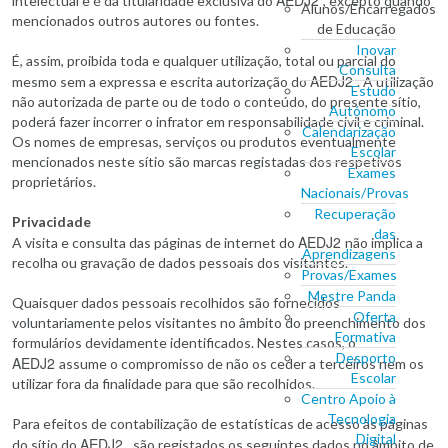
AEDJ2
intelectual e é da titularidade exclusiva do
, excepto quando
Alunos/Encarregados
mencionados outros autores ou fontes.
de Educação
Inovar
É, assim, proibida toda e qualquer utilização, total ou parcial do
Consulta
AEDJ2
mesmo sem a expressa e escrita autorização do
. A utilização
Estudo
não autorizada de parte ou de todo o conteúdo, do presente sítio,
Autónomo
poderá fazer incorrer o infrator em responsabilidade civil e criminal.
Calendarização
Os nomes de empresas, serviços ou produtos eventualmente
Escolar
mencionados neste sítio são marcas registadas dos respetivos
Exames
proprietários.
Nacionais/Provas
Recuperação
Privacidade
das
AEDJ2
A visita e consulta das páginas de internet do
não implica a
Aprendizagens
recolha ou gravação de dados pessoais dos visitantes.
Provas/Exames
Mestre Panda
Quaisquer dados pessoais recolhidos são fornecidos
Oferta
voluntariamente pelos visitantes no âmbito do preenchimento dos
Formativa
formulários devidamente identificados. Nestes casos, o
Desporto
AEDJ2
assume o compromisso de não os ceder a terceiros nem os
Escolar
utilizar fora da finalidade para que são recolhidos.
Centro Apoio à
Tecnologia
Para efeitos de contabilização de estatísticas de acesso às páginas
Digital
AEDJ2
do sítio do
, são registados os seguintes dados no âmbito de