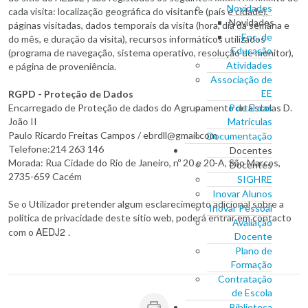
Novidades
cada visita: localização geográfica do visitante (país e cidade),
Novidades
páginas visitadas, dados temporais da visita (hora, dia da semana e
Enc. de
do mês, e duração da visita), recursos informáticos utilizados
Educação
(programa de navegação, sistema operativo, resolução de monitor),
Atividades
e página de proveniência.
Associação de
EE
RGPD - Proteção de Dados
Encarregado de Proteção de dados do Agrupamento de Escolas D.
Portal das
João II
Matrículas
Paulo Ricardo Freitas Campos / ebrdll@gmail.com
Documentação
Telefone:214 263 146
Docentes
Morada: Rua Cidade do Rio de Janeiro, nº 20 e 20-A, São Marcos,
Docentes
2735-659 Cacém
SIGHRE
Inovar Alunos
Se o Utilizador pretender algum esclarecimento adicional sobre a
Inovar Pessoal
política de privacidade deste sítio web, poderá entrar em contacto
Avaliação
AEDJ2
com o
.
Docente
Plano de
Formação
Contratação
de Escola
Biblioteca