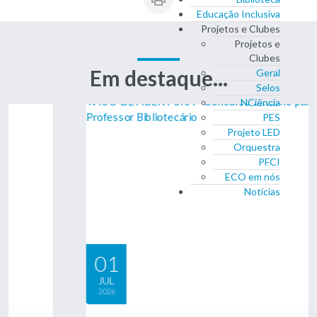
Educação Inclusiva
Projetos e Clubes
Projetos e
Clubes
Em destaque...
Geral
Selos
NCiência
PES
Projeto LED
Orquestra
PFCI
ECO em nós
Notícias
01
JUL
2026