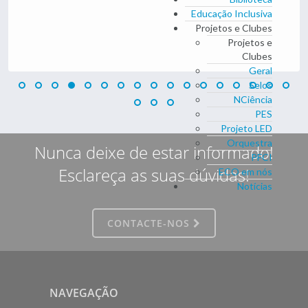
Educação Inclusiva
Projetos e Clubes
Projetos e
Clubes
Geral
Selos
NCiência
PES
Projeto LED
Orquestra
Nunca deixe de estar informado!
PFCI
Esclareça as suas dúvidas!
ECO em nós
Notícias
CONTACTE-NOS
NAVEGAÇÃO