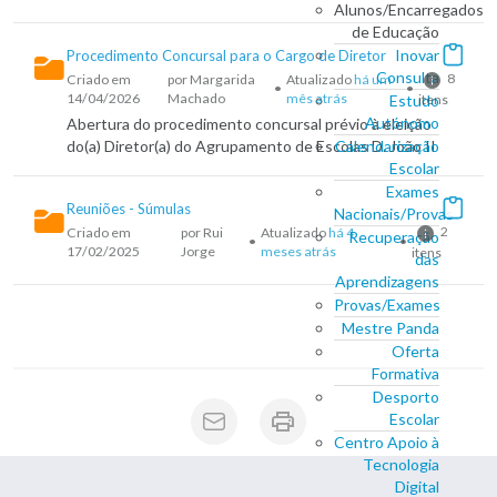
Alunos/Encarregados
de Educação
Inovar
Procedimento Concursal para o Cargo de Diretor
Consulta
8
Criado em
por Margarida
Atualizado
há um
•
•
14/04/2026
Machado
mês atrás
itens
Estudo
Autónomo
Abertura do procedimento concursal prévio à eleição
do(a) Diretor(a) do Agrupamento de Escolas D. João II
Calendarização
Escolar
Exames
Reuniões - Súmulas
Nacionais/Provas
2
Criado em
por Rui
Atualizado
há 4
Recuperação
•
•
17/02/2025
Jorge
meses atrás
itens
das
Aprendizagens
Provas/Exames
Mestre Panda
Oferta
Formativa
Desporto
Escolar
Centro Apoio à
Tecnologia
Digital