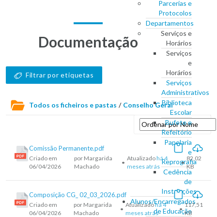
Parcerias e
Protocolos
Departamentos
Serviços e
Documentação
Horários
Serviços
e
Horários
Filtrar por etiquetas
Serviços
Administrativos
Biblioteca
Todos os ficheiros e pastas
/
Conselho Geral
Escolar
Bufete e
Refeitório
Papelaria
Comissão Permanente.pdf
e
Criado em
por Margarida
Atualizado
há 4
82,02
Reprografia
•
•
06/04/2026
Machado
meses atrás
KB
Cedência
de
Instalações
Composição CG_ 02_03_2026.pdf
Alunos/Encarregados
Criado em
por Margarida
Atualizado
há 4
117,51
•
•
de Educação
06/04/2026
Machado
meses atrás
KB