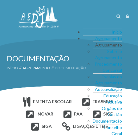
Início
Agrupamento
Agrupamento
Sobre o
DOCUMENTAÇÃO
Agrupamento
Procedimento
INÍCIO
//
AGRUPAMENTO
//
DOCUMENTAÇÃO
Concursal
Escolas do
Agrupamento
Autoavaliação
Educação
EMENTA ESCOLAR
ERASMUS+
Inclusiva
Orgãos de
INOVAR
PAA
SIGE
Gestão
Documentação
SIGA
LIGAÇÕES ÚTEIS
Conselho
Geral