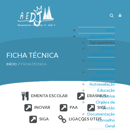
Início
Agrupamento
Agrupamento
Sobre o
FICHA TÉCNICA
Agrupamento
Procedimento
INÍCIO
//
FICHA TÉCNICA
Concursal
Escolas do
Agrupamento
Autoavaliação
Educação
EMENTA ESCOLAR
ERASMUS+
Inclusiva
Orgãos de
INOVAR
PAA
SIGE
Gestão
Documentação
SIGA
LIGAÇÕES ÚTEIS
Conselho
Geral