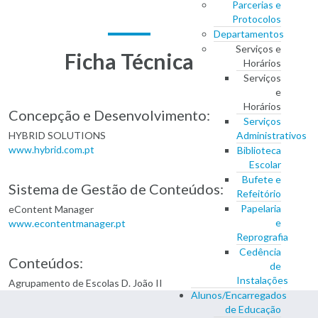
Parcerias e
Protocolos
Departamentos
Serviços e
Ficha Técnica
Horários
Serviços
e
Horários
Concepção e Desenvolvimento:
Serviços
HYBRID SOLUTIONS
Administrativos
www.hybrid.com.pt
Biblioteca
Escolar
Bufete e
Sistema de Gestão de Conteúdos:
Refeitório
Papelaria
eContent Manager
e
www.econtentmanager.pt
Reprografia
Cedência
Conteúdos:
de
Instalações
Agrupamento de Escolas D. João II
Alunos/Encarregados
de Educação