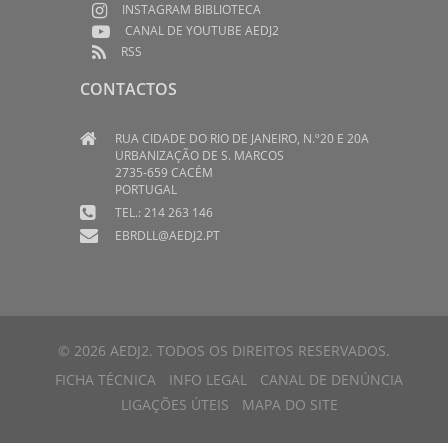
INSTAGRAM BIBLIOTECA
CANAL DE YOUTUBE AEDJ2
RSS
CONTACTOS
RUA CIDADE DO RIO DE JANEIRO, N.º20 E 20A
URBANIZAÇÃO DE S. MARCOS
2735-659 CACÉM
PORTUGAL
TEL.: 214 263 146
EBRDLL@AEDJ2.PT
© 2026 AEDJ2. TODOS OS DIREITOS RESERVADOS.
FICHA TÉCNICA
INFO LEGAL
CANAL DE DENÚNCIA
LIGAÇÕES ÚTEIS
MAPA DO SITE