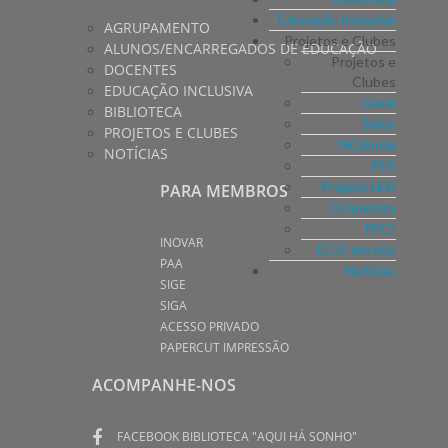
Educação Inclusiva
AGRUPAMENTO
Projetos e Clubes
ALUNOS/ENCARREGADOS DE EDUCAÇÃO
Projetos e
DOCENTES
Clubes
EDUCAÇÃO INCLUSIVA
Geral
BIBLIOTECA
Selos
PROJETOS E CLUBES
NCiência
NOTÍCIAS
PES
Projeto LED
PARA MEMBROS
Orquestra
PFCI
INOVAR
ECO em nós
PAA
Notícias
SIGE
SIGA
ACESSO PRIVADO
PAPERCUT IMPRESSÃO
ACOMPANHE-NOS
FACEBOOK BIBLIOTECA "AQUI HÁ SONHO"