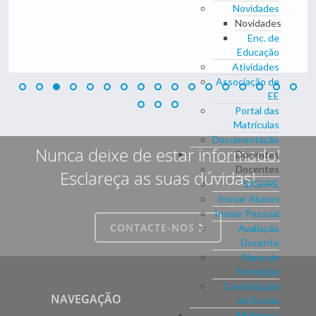
Novidades
Novidades
Enc. de
Educação
Atividades
Associação de
EE
Portal das
Matrículas
Documentação
Nunca deixe de estar informado!
Docentes
Docentes
Esclareça as suas dúvidas!
SIGHRE
Inovar Alunos
Inovar Pessoal
CONTACTE-NOS
Avaliação
Docente
Plano de
Formação
Contratação
NAVEGAÇÃO
de Escola
Biblioteca