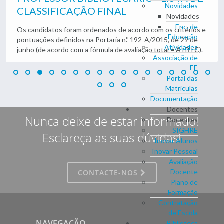
Novidades
CLASSIFICAÇÃO FINAL
Novidades
Enc. de
Os candidatos foram ordenados de acordo com os critérios e
Educação
pontuações definidos na Portaria n.º 192-A/2015, de 29 de
Atividades
junho (de acordo com a fórmula de avaliação total = A+B+C).
Associação de
EE
Portal das
Matrículas
Documentação
Docentes
Nunca deixe de estar informado!
Docentes
SIGHRE
Esclareça as suas dúvidas!
Inovar Alunos
Inovar Pessoal
Avaliação
Docente
CONTACTE-NOS
Plano de
Formação
Contratação
de Escola
NAVEGAÇÃO
Biblioteca