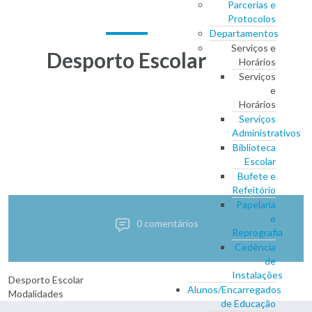
Parcerias e
Protocolos
Departamentos
Serviços e
Desporto Escolar
Horários
Serviços
e
Horários
Serviços
Administrativos
Biblioteca
Escolar
Bufete e
Refeitório
Papelaria
e
0 comentários
Reprografia
Cedência
de
Instalações
Desporto Escolar
Alunos/Encarregados
Modalidades
de Educação