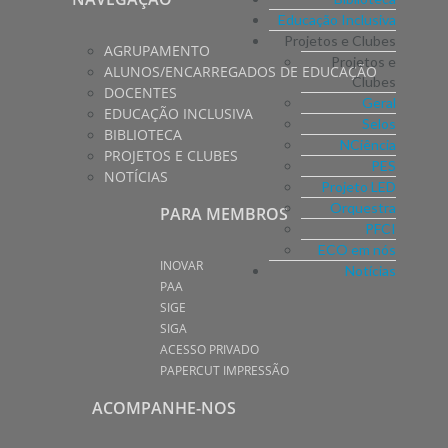
Educação Inclusiva
Projetos e Clubes
AGRUPAMENTO
Projetos e
ALUNOS/ENCARREGADOS DE EDUCAÇÃO
Clubes
DOCENTES
Geral
EDUCAÇÃO INCLUSIVA
Selos
BIBLIOTECA
NCiência
PROJETOS E CLUBES
PES
NOTÍCIAS
Projeto LED
Orquestra
PARA MEMBROS
PFCI
ECO em nós
INOVAR
Notícias
PAA
SIGE
SIGA
ACESSO PRIVADO
PAPERCUT IMPRESSÃO
ACOMPANHE-NOS