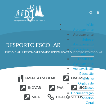
Início
Agrupamento
Agrupamento
Sobre o
DESPORTO ESCOLAR
Agrupamento
Procedimento
INÍCIO
//
ALUNOS/ENCARREGADOS DE EDUCAÇÃO
//
DESPORTO ESCOLAR
Concursal
Escolas do
Agrupamento
Autoavaliação
Educação
EMENTA ESCOLAR
ERASMUS+
Inclusiva
Orgãos de
INOVAR
PAA
SIGE
Gestão
Documentação
SIGA
LIGAÇÕES ÚTEIS
Conselho
Geral