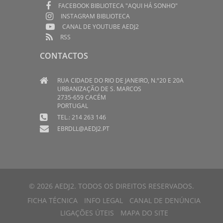
FACEBOOK BIBLIOTECA "AQUI HÁ SONHO"
INSTAGRAM BIBLIOTECA
CANAL DE YOUTUBE AEDJ2
RSS
CONTACTOS
RUA CIDADE DO RIO DE JANEIRO, N.º20 E 20A
URBANIZAÇÃO DE S. MARCOS
2735-659 CACÉM
PORTUGAL
TEL.: 214 263 146
EBRDLL@AEDJ2.PT
© 2026 AEDJ2. TODOS OS DIREITOS RESERVADOS.
FICHA TÉCNICA
INFO LEGAL
CANAL DE DENÚNCIA
LIGAÇÕES ÚTEIS
MAPA DO SITE