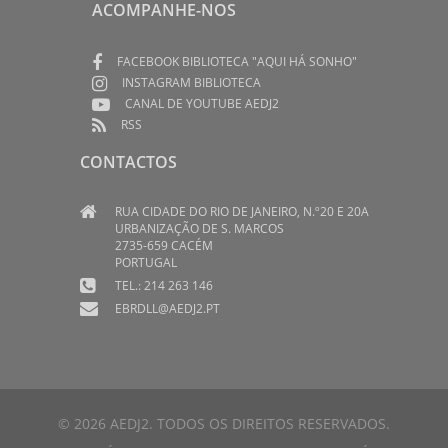
ACOMPANHE-NOS
FACEBOOK BIBLIOTECA "AQUI HÁ SONHO"
INSTAGRAM BIBLIOTECA
CANAL DE YOUTUBE AEDJ2
RSS
CONTACTOS
RUA CIDADE DO RIO DE JANEIRO, N.º20 E 20A
URBANIZAÇÃO DE S. MARCOS
2735-659 CACÉM
PORTUGAL
TEL.: 214 263 146
EBRDLL@AEDJ2.PT
© 2026 AEDJ2. TODOS OS DIREITOS RESERVADOS.