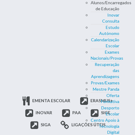
Alunos/Encarregados
de Educação
Inovar
Consulta
Estudo
Autónomo
Calendarização
Escolar
Exames
Nacionais/Provas
Recuperação
das
Aprendizagens
Provas/Exames
Mestre Panda
Oferta
EMENTA ESCOLAR
ERASMUS+
Formativa
Desporto
INOVAR
PAA
SIGE
Escolar
Centro Apoio à
SIGA
LIGAÇÕES ÚTEIS
Tecnologia
Digital