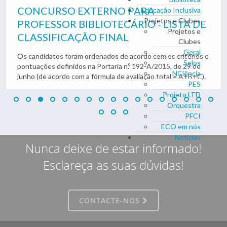
CONCURSO EXTERNO PARA
Educação Inclusiva
Projetos e Clubes
PROFESSOR BIBLIOTECÁRIO - LISTA DE
Projetos e
CLASSIFICAÇÃO FINAL
Clubes
Geral
Os candidatos foram ordenados de acordo com os critérios e
Selos
pontuações definidos na Portaria n.º 192-A/2015, de 29 de
NCiência
junho (de acordo com a fórmula de avaliação total = A+B+C).
PES
Projeto LED
Orquestra
PFCI
ECO em nós
Notícias
Nunca deixe de estar informado!
Esclareça as suas dúvidas!
CONTACTE-NOS